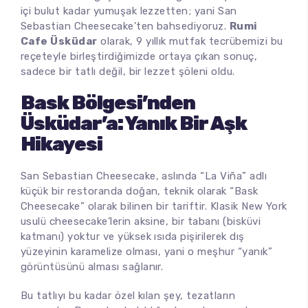
içi bulut kadar yumuşak lezzetten; yani San
Tostlar
Sebastian Cheesecake’ten bahsediyoruz.
Rumi
Cafe Üsküdar
olarak, 9 yıllık mutfak tecrübemizi bu
Gözleme
reçeteyle birleştirdiğimizde ortaya çıkan sonuç,
sadece bir tatlı değil, bir lezzet şöleni oldu.
Wraps
Bask Bölgesi’nden
Üsküdar’a: Yanık Bir Aşk
Burger
Hikayesi
Izgaralar
San Sebastian Cheesecake, aslında “La Viña” adlı
küçük bir restoranda doğan, teknik olarak “Bask
Tavalar
Cheesecake” olarak bilinen bir tariftir. Klasik New York
usulü cheesecake’lerin aksine, bir tabanı (bisküvi
Makarna
katmanı) yoktur ve yüksek ısıda pişirilerek dış
yüzeyinin karamelize olması, yani o meşhur “yanık”
Salata
görüntüsünü alması sağlanır.
Bu tatlıyı bu kadar özel kılan şey, tezatların