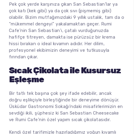
Pek çok yerde karşınıza çıkan San Sebastian’lar ya
çok katı (kek gibi) ya da çok sıvı (pişmemiş gibi)
olabilir. Bizim mutfağımızdaki 9 yıllık ustalık, tam da o
“mükemmel dengeyi” yakalamaktan geçer. Rumi
Cafe’nin San Sebastian’ı, çatalı vurduğunuzda
hafifçe titreyen, damakta ise pürüzsüz bir krema
hissi bırakan o ideal kıvamın adıdır. Her dilim,
profesyonel ekibimizin deneyimi ve tutkusuyla
fırından çıkar.
Sıcak Çikolata ile Kusursuz
Eşleşme
Bir tatlı tek başına çok şey ifade edebilir, ancak
doğru eşlikçiyle birleştiğinde bir deneyime dönüşür.
Üsküdar Gastronomi Sokağı’ndaki misafirlerimizin en
sevdiği ikili, şüphesiz ki San Sebastian Cheesecake
ve Rumi Cafe’nin özel yapım sıcak çikolatasıdır.
Kendi özel tarifimizle hazırladığımız yoğun kıvamlı