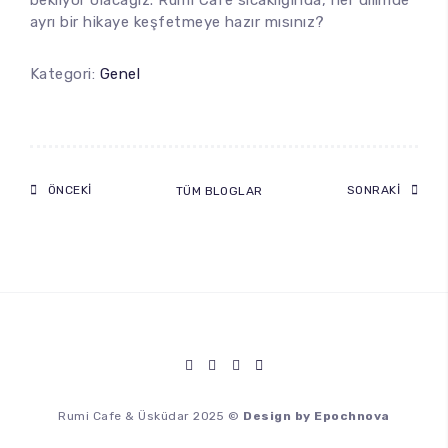
bekliyor olacağız. Rumi Cafe sıcaklığında, her dilimde
ayrı bir hikaye keşfetmeye hazır mısınız?
Kategori:
Genel
ÖNCEKI
SONRAKI
TÜM BLOGLAR
Rumi Cafe & Üsküdar 2025 ©
Design by Epochnova