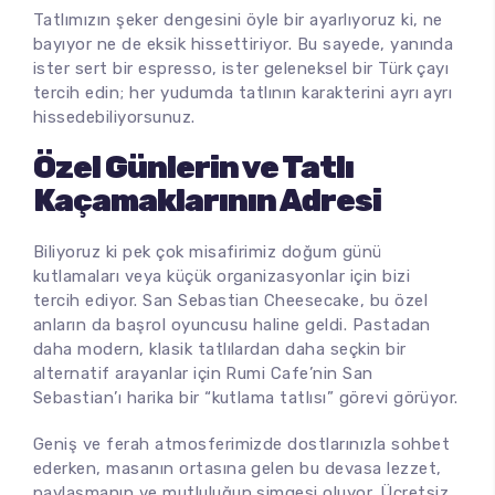
Tatlımızın şeker dengesini öyle bir ayarlıyoruz ki, ne
bayıyor ne de eksik hissettiriyor. Bu sayede, yanında
ister sert bir espresso, ister geleneksel bir Türk çayı
tercih edin; her yudumda tatlının karakterini ayrı ayrı
hissedebiliyorsunuz.
Özel Günlerin ve Tatlı
Kaçamaklarının Adresi
Biliyoruz ki pek çok misafirimiz doğum günü
kutlamaları veya küçük organizasyonlar için bizi
tercih ediyor. San Sebastian Cheesecake, bu özel
anların da başrol oyuncusu haline geldi. Pastadan
daha modern, klasik tatlılardan daha seçkin bir
alternatif arayanlar için Rumi Cafe’nin San
Sebastian’ı harika bir “kutlama tatlısı” görevi görüyor.
Geniş ve ferah atmosferimizde dostlarınızla sohbet
ederken, masanın ortasına gelen bu devasa lezzet,
paylaşmanın ve mutluluğun simgesi oluyor. Ücretsiz