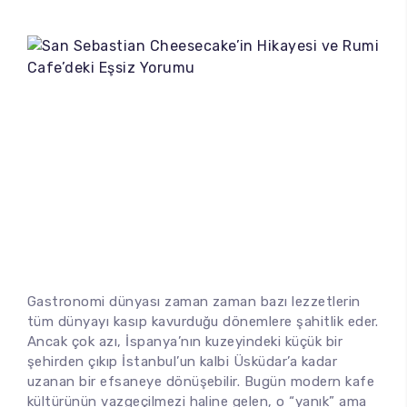
Soğuk Çaylar
Soğuk İçecekler
Special İçecekler
Çay ve Bitki Çayları
Frappe
Frozen
Milkshake
Gastronomi dünyası zaman zaman bazı lezzetlerin
tüm dünyayı kasıp kavurduğu dönemlere şahitlik eder.
Ancak çok azı, İspanya’nın kuzeyindeki küçük bir
Pasta
şehirden çıkıp İstanbul’un kalbi Üsküdar’a kadar
uzanan bir efsaneye dönüşebilir. Bugün modern kafe
Kahvaltı
kültürünün vazgeçilmezi haline gelen, o “yanık” ama