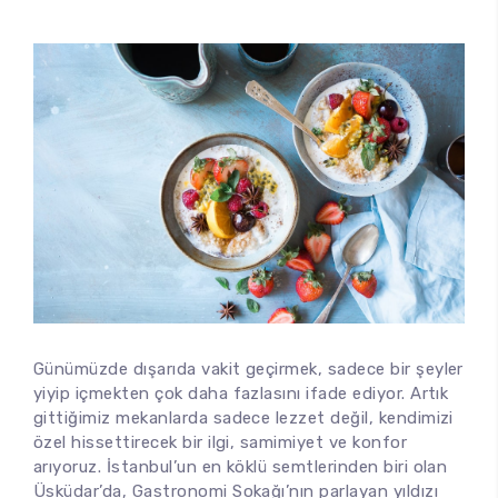
Soğuk Çaylar
Soğuk İçecekler
Special İçecekler
Çay ve Bitki Çayları
Frappe
Frozen
Milkshake
Günümüzde dışarıda vakit geçirmek, sadece bir şeyler
yiyip içmekten çok daha fazlasını ifade ediyor. Artık
gittiğimiz mekanlarda sadece lezzet değil, kendimizi
Pasta
özel hissettirecek bir ilgi, samimiyet ve konfor
arıyoruz. İstanbul’un en köklü semtlerinden biri olan
Kahvaltı
Üsküdar’da, Gastronomi Sokağı’nın parlayan yıldızı