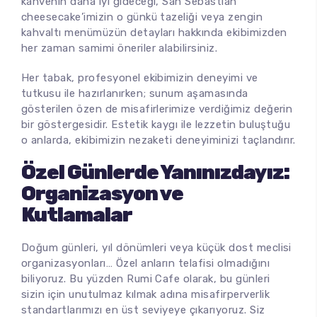
kahvenin daha iyi gideceği, San Sebastian
cheesecake’imizin o günkü tazeliği veya zengin
kahvaltı menümüzün detayları hakkında ekibimizden
her zaman samimi öneriler alabilirsiniz.
Her tabak, profesyonel ekibimizin deneyimi ve
tutkusu ile hazırlanırken; sunum aşamasında
gösterilen özen de misafirlerimize verdiğimiz değerin
bir göstergesidir. Estetik kaygı ile lezzetin buluştuğu
o anlarda, ekibimizin nezaketi deneyiminizi taçlandırır.
Özel Günlerde Yanınızdayız:
Organizasyon ve
Kutlamalar
Doğum günleri, yıl dönümleri veya küçük dost meclisi
organizasyonları… Özel anların telafisi olmadığını
biliyoruz. Bu yüzden Rumi Cafe olarak, bu günleri
sizin için unutulmaz kılmak adına misafirperverlik
standartlarımızı en üst seviyeye çıkarıyoruz. Siz