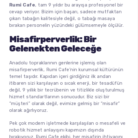
Rumi Cafe
, tam 9 yıldır bu arayışa profesyonel bir
Tostlar
cevap veriyor. Bizim için başarı, sadece mutfaktan
çıkan tabağın kalitesiyle değil, o tabağı masaya
Gözleme
bırakan personelin yüzündeki gülümsemeyle ölçülür.
Misafirperverlik: Bir
Wraps
Gelenekten Geleceğe
Burger
Anadolu topraklarının genlerine işlemiş olan
misafirperverlik, Rumi Cafe’nin kurumsal kültürünün
Izgaralar
temel taşıdır. Kapıdan içeri girdiğiniz ilk andan
itibaren sizi karşılayan o sıcak enerji, bir tesadüfün
Tavalar
değil, 9 yıllık bir tecrübenin ve titizlikle oluşturulmuş
hizmet standartlarının sonucudur. Biz sizi bir
Makarna
“müşteri” olarak değil, evimize gelmiş bir “misafir”
olarak ağırlıyoruz.
Salata
Pek çok modern işletmede karşılaşılan o mesafeli ve
robotik hizmet anlayışını kapımızın dışında
bırakıyoruz. Rumi Cafe ekibi, her misafirin ihtiyacını