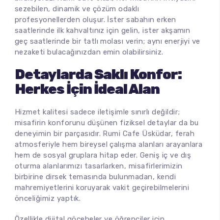
sezebilen, dinamik ve çözüm odaklı
profesyonellerden oluşur. İster sabahın erken
saatlerinde ilk kahvaltınız için gelin, ister akşamın
geç saatlerinde bir tatlı molası verin; aynı enerjiyi ve
nezaketi bulacağınızdan emin olabilirsiniz.
Detaylarda Saklı Konfor:
Herkes İçin İdeal Alan
Hizmet kalitesi sadece iletişimle sınırlı değildir;
misafirin konforunu düşünen fiziksel detaylar da bu
deneyimin bir parçasıdır. Rumi Cafe Üsküdar, ferah
atmosferiyle hem bireysel çalışma alanları arayanlara
hem de sosyal gruplara hitap eder. Geniş iç ve dış
oturma alanlarımızı tasarlarken, misafirlerimizin
birbirine dirsek temasında bulunmadan, kendi
mahremiyetlerini koruyarak vakit geçirebilmelerini
önceliğimiz yaptık.
Özellikle dijital göçebeler ve öğrenciler için